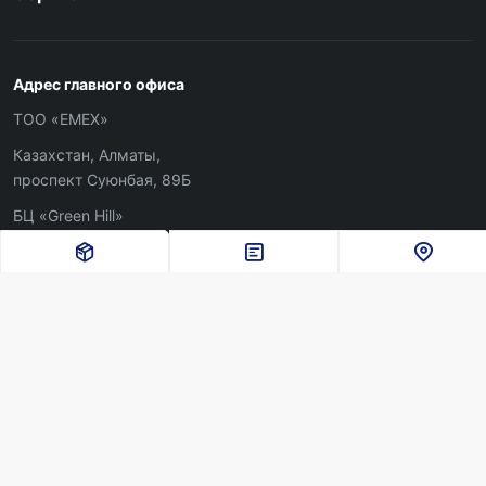
Адрес главного офиса
ТОО «ЕМЕХ»
Казахстан, Алматы,
проспект Суюнбая, 89Б
БЦ «Green Hill»
Контакты
+7 (727) 3563 800
+7 (771) 778 7100
— WhatsApp
info@emexnet.com
По вопросам iHerb
+7 (778) 0173 820
+7 (700) 8360 705